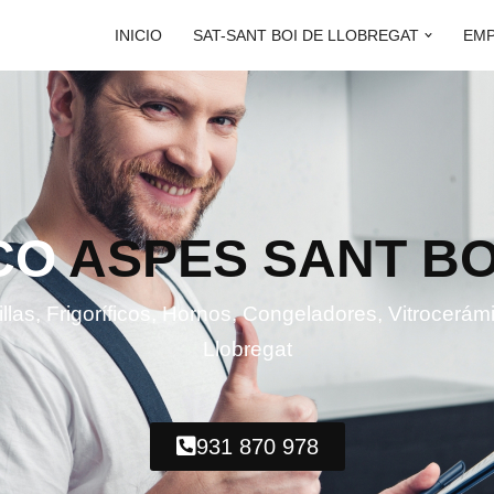
INICIO
SAT-SANT BOI DE LLOBREGAT
EM
CO
ASPES SANT BO
las, Frigoríficos, Hornos, Congeladores, Vitrocerá
Llobregat
931 870 978