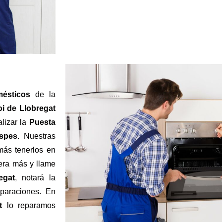
mésticos
de la
i de Llobregat
lizar la
Puesta
Aspes
. Nuestras
ás tenerlos en
era más y llame
egat
, notará la
eparaciones. En
at
lo reparamos