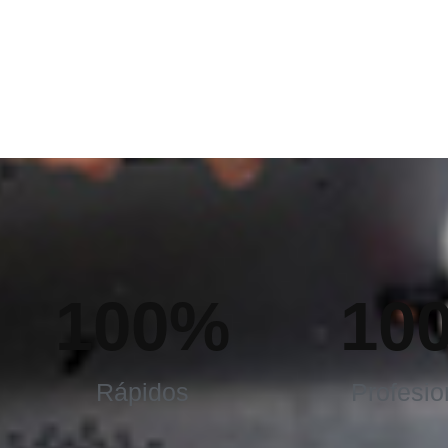
100
%
10
Rápidos
Profesio