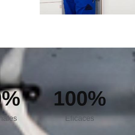
0
%
100
%
nales
Eficaces