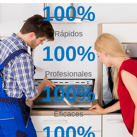
100
%
Rápidos
100
%
Profesionales
100
%
Eficaces
100
%