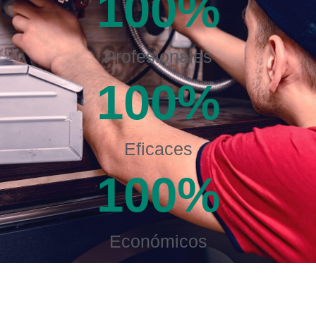
100
%
Profesionales
100
%
Eficaces
100
%
Económicos